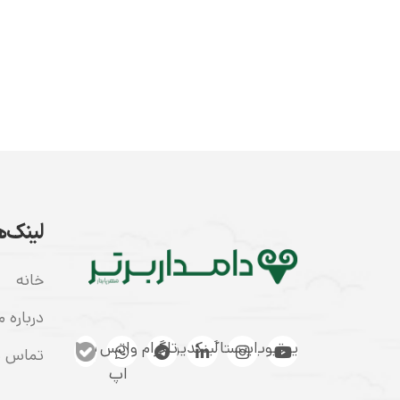
لینک‌ه
خانه
درباره م
یوتیوب
اینستاگرام
لینکدین
تلگرام
واتس
بله
تماس با
اپ