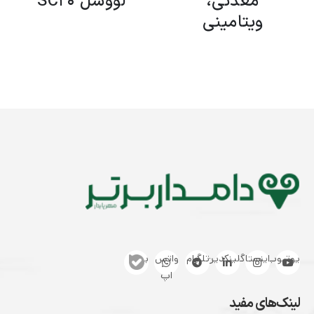
معدنی،
لووسل SC20
ویتامینی
یوتیوب
اینستاگرام
لینکدین
تلگرام
واتس
بله
اپ
لینک‌های مفید