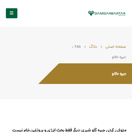
صفحه اصلی
بلاگ
TAG -
جیره گاو
جیره گاو
متوازن کردن جیره گاو شیری: دیگر فقط بحث انرژی و پروتئین خام نیست