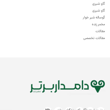
گاو شیری
گاو شیری
گوساله شیر خوار
مخمر زنده
مقالات
مقالات تخصصی
یوتیوب
اینستاگرام
لینکدین
تلگرام
واتس
بله