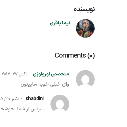
نویسنده
نیما باقری
Comments (0)
متخصص اورولوژي
اکتبر 27, 2018
وای خیلی خوبه ساییتون
shabdini
اکتبر 29, 2018
سپاس از شما. خوشحالی