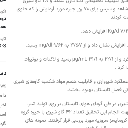
جهت انجام این تحقیق گاوها در باکس های انفرادی کلینیک تحقیقاتی نگه داری شدند و 28 گاو شیری
(207±87d in milk) برای مدت 14 روز جیره گروه شاهد و سپس برای 70 روز جیره مورد آزمایش را که حاوی
آگوست 2
ت کردند.
دوم
همز
آگوست 2
و از 3/57 به 9/62 mg/dl رسید.
DCAD-S من
همچنین محتوای پلاسمای نیاسین افزایش پیدا کرد و از 22/1 به 31/1 µg/mL رسید و لاکتات و بوتیرات
 کرد .
دست
عملکرد شیرواری و قابلیت هضم مواد شکمبه گاوهای شیری
ews
رتی فصل تابستان بهبود بخشد.
دام
شیری در طی گرمای هوای تابستان بر روی تولید شیر،
اخبا
خوراک و قابلیت هضم مورد بررسی قرار گرفت. جهت انجام این تحقیق تعداد 42 گاو شیری با جیره گروه
اس
ومایسز سروزیه مورد بررسی قرار گرفتند. نمونه های
گاو