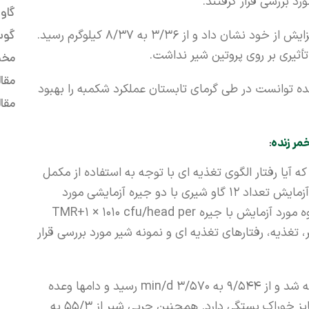
گاو
تولید شیر در گروه استفاده کننده از مخمر زنده افزایش از خود نشان داد و از 3/36 به 8/37 کیلوگرم رسید.
گوسا
أثیری بر روی پروتین شیر نداشت.
مخم
مقا
ه توانست در طی گرمای تابستان عملکرد شکمبه را بهبود
مقا
مر زنده
:
ا رفتار الگوی تغذیه ای با توجه به استفاده از مکمل
بهبود می یابد یا نه. جهت انجام این آزمایش تعداد 12 گاو شیری با دو جیره آزمایشی مورد
بررسی قرار گرفتند. گروه کنترل با جیره TMR و گروه مورد آزمایش با جیره TMR+1 × 1010 cfu/head per
ر، تغذیه، رفتارهای تغذیه ای و نمونه شیر مورد بررسی قرار
با استفاده از مکمل مخمر زنده زمان نشخوار بهینه شد و از 9/544 به 3/570 min/d رسید و دامها وعده
غذایی بیشتری مصرف کردند که البته به اندازه سایز خوراک بستگی دارد. همچنین چربی شیر از 55/3 به