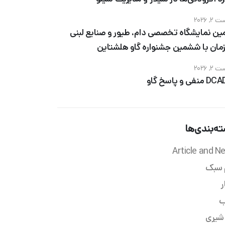
, 2026
ین نمایشگاه تخصصی دام، طیور و صنایع لبنی
مان با ششمین جشنواره گاو هلشتاین
, 2026
فی و پاسخ گاو
ه‌بندی‌ها
Article and N
 سبک
ر
ب
 شیری