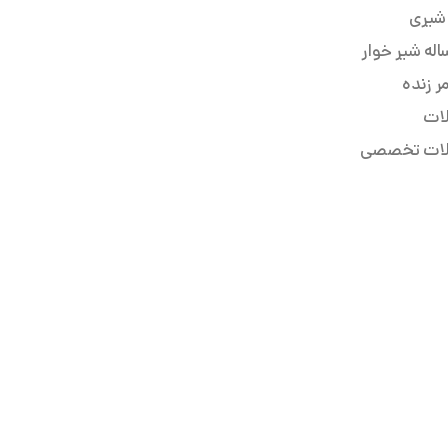
 شیری
له شیر خوار
ر زنده
لات
لات تخصصی