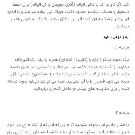
کند. اگر گاو به اندازه کافی الیاف (قابل جویدن و کل الیاف) برای حفظ
نشخوار و عملکرد شکمبه مصرف نکند، خوراک می تواند سریعتر و با اندازه
ای بزرگتر از شکمبه فرار کند؛ اگر این اتفاق بیفتد، خوراک به خوبی هضم
نمیشود.
مراحل ارزیابی مدفوع:
مرحله 1:
یک نمونه مدفوع تازه را (تقریبا 1 فنجان) همراه با یک الک آشپزخانه
بردارید. (الک باید حدودا 18 سانتی متر قطر و 10 سانتی متر عمق داشته
باشد. قطر منافذ از 0.16 تا 1 میلیمتر باید باشد). همانطوری که در شکل
دیده می شود فنجان را با آب بشویید. شما می توانید دوباره نمونه شسته
شده را برای مقایسه های بیشتر به داخل فنجان برگردانید.
مرحله 2:
با فشار ملایم آب، نمونه بشویید تا جایی که آبی که از الک خارج می شود
تمیز و شفاف باشد. ممکن است نیاز باشد تا شما دستتان را به آرامی روی