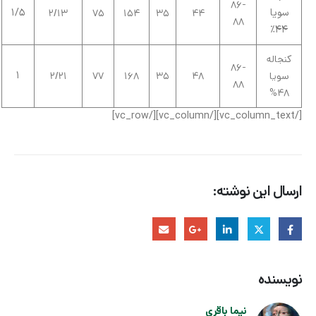
86-
سویا
1/5
2/13
75
154
35
44
88
44%
کنجاله
86-
1
سویا
48
35
168
77
2/21
88
48%
[/vc_column_text][/vc_column][/vc_row]
ارسال این نوشته:
نویسنده
نیما باقری