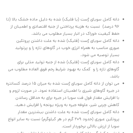
دانه کامل سویای رُست (یا فلیک) شده به دلیل ماده خشک بالا (تا
96 درصد) نسبت به هزینه پرداختی از جنبه اقتصادی و اطمینان از
حفظ کیفیت خوراک در انبار بسیار مطلوب می باشد.
دانه کامل سویای رُست (فلیک) شده به علت داشتن پروتئین
عبوری مناسب به همراه انرژی خوب در گاوهای تازه زا و پرتولید
بسیار توصیه می شود.
دانه کامل سویای رُست (فلیک) شده از جنبه تولید مثلی برای
گاوهای تازه زا و کمک به بهبود شرایط رحم فوق العاده مطلوب می
باشد.
می توان از دانه کامل سویای رُست شده به میزان 15 درصد کنسانتره
در جیره گاوهای شیری با اطمینان استفاده نمود. در صورت لزوم و
با افزایش مقدار فول فت سویا در جیره برای به حداقل رساندن
کاهش چربی شیر، علوفه جیره به ویژه یونجه را افزایش دهید.
دانه کامل سویای رُست شده به علت داشتن بیشترین مقدار
پروتئین عبوری (حدود 209 گرم در هر کیلوگرم) نسبت به سایر انواع
سویا از ارزش بالائی برخوردار است.