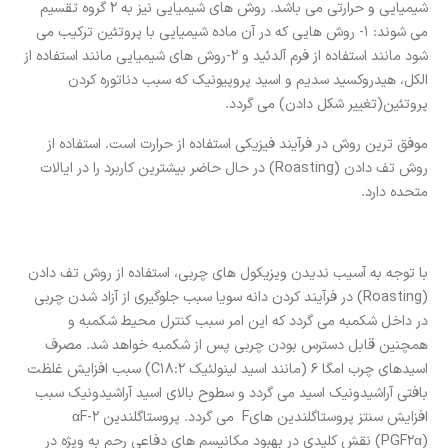
شیمیایی و حرارتی می باشد. روش های شیمیایی نیز به 2 گروه تقسیم
می شوند: 1- روش هایی که در آن ماده شیمیایی با پروتئین ترکیب می
شود مانند استفاده از فرم آلدئید و 2-روش های شیمیایی مانند استفاده از
الکل، هیدروکسید سدیم و اسید پروپیونیک که سبب دناتوره کردن
پروتئین(تغییر شکل دادن) می گردد.
موفق ترین روش در فرآیند فیزیکی استفاده از حرارت است. استفاده از
روش تف دادن (Roasting) در حال حاضر بیشترین کاربرد را در ایالات
متحده دارد.
با توجه به آسیب ندیدن ویزیکول های چربی، استفاده از روش تف دادن
(Roasting) در فرآیند کردن دانه سویا سبب جلوگیری از آزاد شدن چربی
در داخل شکمبه می گردد که این امر سبب کنترل محیط شکمبه و
همچنین قابل دسترس بودن چربی پس از شکمبه خواهد شد. مصرف
اسیدهای چرب امگا 6 (مانند اسید لینولئیک C18:2) سبب افزایش غلظت
بافتی آراشیدونیک اسید می گردد و سطوح بالای اسید آراشیدونیک سبب
افزایش سنتز پروستاگلندین هایF می گردد. پروستاگلندین αF-2
(PGF2α) نقش کلیدی در بهبود مکانیسم های دفاعی رحم به ویژه در