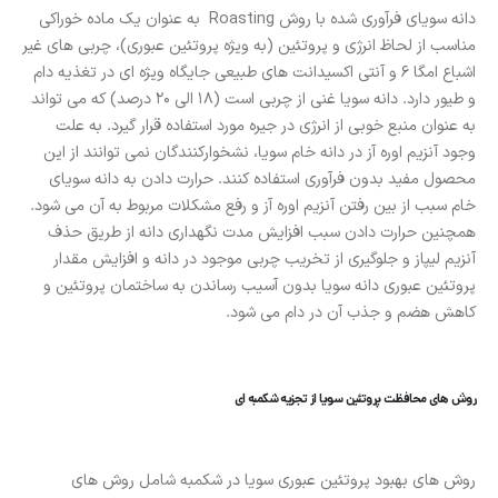
دانه سویای فرآوری شده با روش Roasting به عنوان یک ماده خوراکی
مناسب از لحاظ انرژی و پروتئین (به ویژه پروتئین عبوری)، چربی های غیر
اشباع امگا 6 و آنتی اکسیدانت های طبیعی جایگاه ویژه ای در تغذیه دام
و طیور دارد. دانه سویا غنی از چربی است (18 الی 20 درصد) که می تواند
به عنوان منبع خوبی از انرژی در جیره مورد استفاده قرار گیرد. به علت
وجود آنزیم اوره آز در دانه خام سویا، نشخوارکنندگان نمی توانند از این
محصول مفید بدون فرآوری استفاده کنند. حرارت دادن به دانه سویای
خام سبب از بین رفتن آنزیم اوره آز و رفع مشکلات مربوط به آن می شود.
همچنین حرارت دادن سبب افزایش مدت نگهداری دانه از طریق حذف
آنزیم لیپاز و جلوگیری از تخریب چربی موجود در دانه و افزایش مقدار
پروتئین عبوری دانه سویا بدون آسیب رساندن به ساختمان پروتئین و
کاهش هضم و جذب آن در دام می شود.
روش های محافظت پروتئین سویا از تجزیه شکمبه ای
روش های بهبود پروتئین عبوری سویا در شکمبه شامل روش های