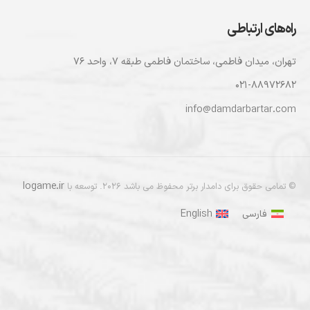
راه‌های ارتباطی
تهران، ميدان فاطمی، ساختمان فاطمی طبقه ۷، واحد ۷۶
۰۲۱-۸۸۹۷۲۶۸۲
info@damdarbartar.com
logame.ir
© تمامی حقوق برای دامدار برتر محفوظ می باشد 2026. توسعه با
فارسی
English