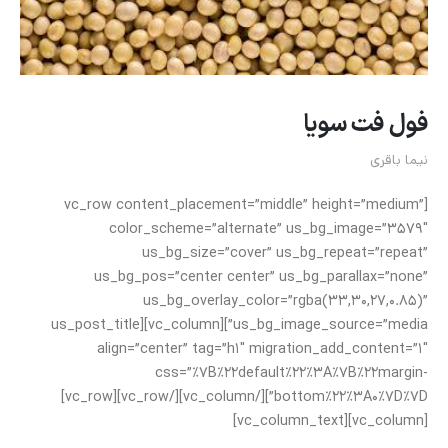
فول فت سویا
نیما باقری
[vc_row content_placement=”middle” height=”medium”
color_scheme=”alternate” us_bg_image=”3579″
us_bg_size=”cover” us_bg_repeat=”repeat”
us_bg_pos=”center center” us_bg_parallax=”none”
us_bg_overlay_color=”rgba(33,30,27,0.85)”
us_bg_image_source=”media”][vc_column][us_post_title
align=”center” tag=”h1″ migration_add_content=”1″
css=”%7B%22default%22%3A%7B%22margin-
bottom%22%3A0%7D%7D”][/vc_column][/vc_row][vc_row]
[vc_column][vc_column_text]