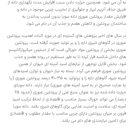
به آن می شود. همچنین حرارت دادن سبب افزایش مدت نگهداری دانه از
طریق حذف آنزیم لیپاز و جلوگیری از تخریب چربی موجود در دانه و
افزایش مقدار پروتئین عبوری دانه سویا بدون آسیب رساندن به
ساختمان پروتئین و کاهش هضم و جذب آن در دام می شود.
در سال های اخیر پژوهش های گسترده ای در مورد اثبات اهمیت پروتئین
عبوری در گاوهای شیری تازه زا و پر تولید صورت گرفته است. پروتئین
عبوری بخشی از پروتئین مواد خوراکی است که از دسترس میکروارگانیسم
های داخل شکمبه فرار کرده تا به طور مستقیم در روده هضم و جذب
شود. بخش قابل توجهی از نیازهای اسید آمینه ای حیوان از همین
پروتئین عبوری فراهم می گردد. بسته به نیاز حیوان و توازن اسیدهای
آمینه جیره، گاوهای تازه زا و پرتولید به 35-40 درصد پروتئین عبوری (یا
به عبارت صحیح تر به اسید آمینه های عبوری) نیاز دارند. دانه سویای
حرارت داده شده نیز به عنوان منبع غنی از پروتئین عبوری (حدود 65
درصد) می تواند خوراک بسیار مناسب و اقتصادی از لحاظ ترکیب اسید
آمینه ای، سلامت و امنیت غذایی برای گاوهای شیری باشد. دانه سویا
فزون بر میزان پروتئین دارای چربی مناسب با مقدار مطلوب و اقتصادی
برای تامین نیازمندی های دام می باشد.