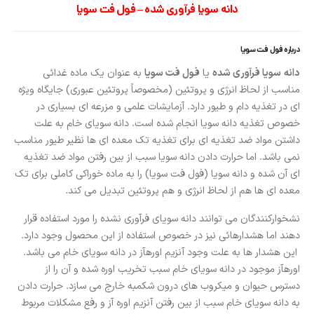
دانه سویا فرآوری شده – فول فت سویا
درباره فول فت سویا
دانه
سویا فرآوری شده
یا
فول فت سویا
به عنوان یک ماده غدائی
مناسب از لحاظ انرژی و پروتئین (مخصوصاً پروتئین عبوری) جایگاه ویژه
ای در تغذیه دام و طیور دارد. آزمایشات علمی و مزرعه ای بسیاری در
خصوص تغذیه دانه سویا انجام شده است. دانه سویای خام به علت
داشتن مواد ضد تغذیه ای برای تغذیه تک معده ای ها نظیر طیور مناسب
نمی باشد. اما حرارت دادن دانه سویا سبب از بین رفتن مواد ضد تغذیه
ای آن شده و دانه سویا (فول فت سویا) را به ماده خوراکی کاملی برای تک
معده ای ها هم از لحاظ انرژی و هم پروتئین تبدیل می کند.
نشخوارکنندگان می توانند دانه سویای فرآوری نشده را مورد استفاده قرار
دهند اما هشدارهائی نیز در خصوص استفاده از این محصول وجود دارد.
این هشدار ها به علت وجود آنزیم اوره­آز در دانه سویای خام می باشد.
اوره­آز موجود در دانه سویای خام سبب تخریب اوره شده و آن را از
دسترس حیوان و میکروب های درون شکمبه خارج می سازد. حرارت دادن
به دانه سویای خام سبب از بین رفتن آنزیم اوره­ آز و رفع مشکلات مربوط