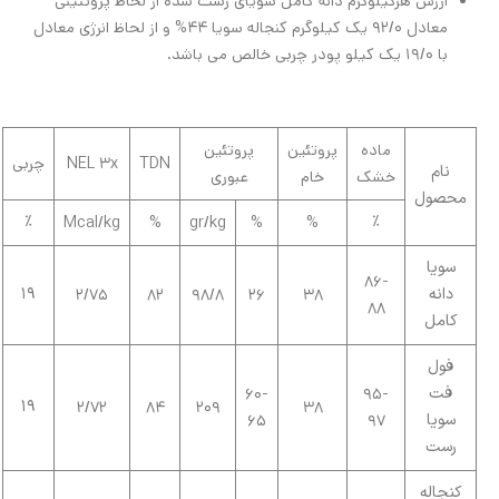
ارزش هرکیلوگرم دانه کامل سویای رُست شده از لحاظ پروتئینی
معادل 92/0 یک کیلوگرم کنجاله سویا 44% و از لحاظ انرژی معادل
با 19/0 یک کیلو پودر چربی خالص می باشد.
ماده
پروتئین
پروتئین
TDN
NEL 3x
چربی
نام
خشک
خام
عبوری
محصول
%
%
Mcal/kg
%
gr/kg
%
%
سویا
86-
دانه
19
2/75
82
98/8
26
38
88
کامل
فول
فت
60-
95-
19
2/72
84
209
38
سویا
65
97
رست
کنجاله