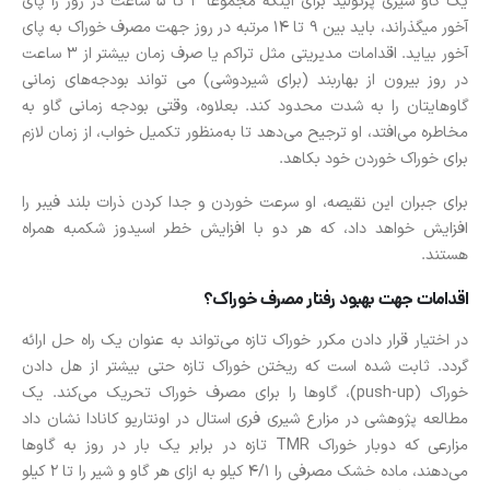
یک گاو شیری پرتولید برای اینکه مجموعاً 3 تا 5 ساعت در روز را پای
آخور میگذراند، باید بین 9 تا 14 مرتبه در روز جهت مصرف خوراک به پای
آخور بیاید. اقدامات مدیریتی مثل تراکم یا صرف زمان بیشتر از 3 ساعت
در روز بیرون از بهاربند (برای شیردوشی) می تواند بودجه‌های زمانی
گاوهایتان را به شدت محدود کند. بعلاوه، وقتی بودجه زمانی گاو به
مخاطره می‌افتد، او ترجیح می‌دهد تا به‌منظور تکمیل خواب، از زمان لازم
برای خوراک خوردن خود بکاهد.
برای جبران این نقیصه، او سرعت خوردن و جدا کردن ذرات بلند فیبر را
افزایش خواهد داد، که هر دو با افزایش خطر اسیدوز شکمبه همراه
هستند.
اقدامات جهت بهبود رفتار مصرف خوراک؟
در اختیار قرار دادن مکرر خوراک تازه می‌تواند به عنوان یک راه حل ارائه
گردد. ثابت شده است که ریختن خوراک تازه حتی بیشتر از هل دادن
خوراک (push-up)، گاوها را برای مصرف خوراک تحریک می‌کند. یک
مطالعه پژوهشی در مزارع شیری فری استال در اونتاریو کانادا نشان داد
مزارعی که دوبار خوراک TMR تازه در برابر یک بار در روز به گاوها
می‌دهند، ماده خشک مصرفی را 4/1 کیلو به ازای هر گاو و شیر را تا 2 کیلو