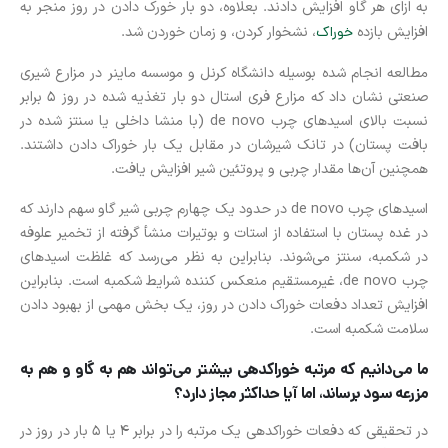
به ازای هر گاو افزایش دادند. بعلاوه، دو بار خورک دادن در روز منجر به
افزایش بازده
خوراک
، نشخوار کردن، و زمان خوردن شد.
مطالعه انجام شده بوسیله دانشگاه کرنل و موسسه ماینر در مزارع شیری
صنعتی نشان داد که مزارع فری استال دو بار تغذیه شده در روز 5 برابر
نسبت بالای اسیدهای چرب de novo (با منشا داخلی یا سنتز شده در
بافت پستان) در تانک شیرشان در مقابل یک بار خوراک دادن داشتند.
همچنین آن‌ها مقدار چربی و پروتئین شیر افزایش یافت.
اسیدهای چرب de novo در حدود یک چهارم چربی شیر گاو سهم دارند که
در غده پستان با استفاده از استات و بوتیرات منشأ گرفته از تخمیر علوفه
در شکمبه، سنتز می‌شوند. بنابراین به نظر می‌رسد که غلظت اسیدهای
چرب de novo، غیرمستقیم منعکس کننده شرایط شکمبه است. بنابراین
افزایش تعداد دفعات خوراک دادن در روز، یک بخش مهمی از بهبود دادن
سلامت شکمبه است.
ما می‌دانیم که مرتبه خوراکدهی بیشتر می‌تواند هم به گاو و هم به
مزرعه سود برساند، اما آیا حداکثر مجاز دارد؟
در تحقیقی که دفعات خوراکدهی یک مرتبه را در برابر 4 یا 5 بار در روز در