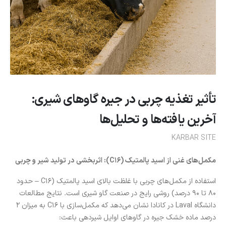
تأثیر تغذیه چربی در جیره گاوهای شیری:
آخرین یافته‌ها و تحلیل‌ها
KARBAR SITE
مکمل‌های غنی از اسید پالمتیک (C16): اثربخشی در تولید شیر و چربی
استفاده از مکمل‌های چربی با غلظت بالای اسید پالمتیک (C16 – حدود
80 تا 90 درصد) روشی رایج در صنعت گاو شیری است. نتایج مطالعات
دانشگاه Laval در کانادا نشان می‌دهد که مکمل‌سازی با C16 به میزان 2
درصد ماده خشک جیره در گاوهای اوایل شیردهی باعث: