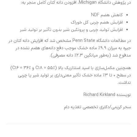
در پژوهش دانشگاه Michigan، افزودن دانه کتان کامل منجر به:
کاهش هضم NDF
افزایش هضم چربی کل خوراک
افزایش تولید چربی و پروتئین شیر بدون تأثیر بر تولید شیر
در مطالعات دانشگاه Penn State مشخص شد که افزایش دانه کتان در
جیره به میزان 9.9٪ ماده خشک موجب دفع دانه‌های هضم نشده در
مدفوع شد (به‌طور میانگین 2.3٪ دانه مصرفی).
همچنین مکمل‌سازی با اسید استئاریک بالا (C18 = 55٪ و C16 = 36٪)
در سطح 0 تا 3٪ ماده خشک تأثیر معنی‌داری بر تولید شیر یا چربی
نداشت.
نویسنده Richard Kirkland
سحر کریمی/دکتری تخصصی تغذیه دام