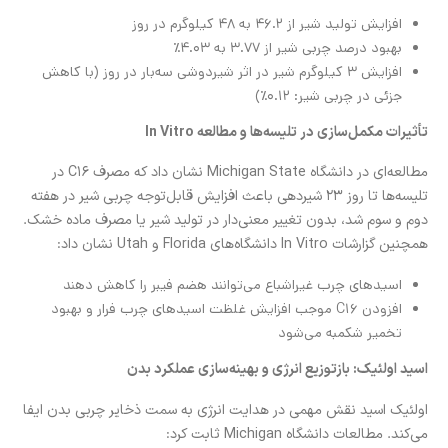
افزایش تولید شیر از 46.2 به 48 کیلوگرم در روز
بهبود درصد چربی شیر از 3.77 به 4.03٪
افزایش 3 کیلوگرم شیر در اثر شیردوشی سه‌بار در روز (با کاهش
جزئی در چربی شیر: 0.12٪)
تأثیرات مکمل‌سازی در تلیسه‌ها و مطالعه In Vitro
مطالعه‌ای در دانشگاه Michigan State نشان داد که مصرف C16 در
تلیسه‌ها تا روز 23 شیردهی باعث افزایش قابل‌توجه چربی شیر در هفته
دوم و سوم شد، بدون تغییر معنی‌دار در تولید شیر یا مصرف ماده خشک.
همچنین گزارشات In Vitro دانشگاه‌های Florida و Utah نشان داد:
اسیدهای چرب غیراشباع می‌توانند هضم فیبر را کاهش دهند
افزودن C16 موجب افزایش غلظت اسیدهای چرب فرار و بهبود
تخمیر شکمبه می‌شود
اسید اولئیک: بازتوزیع انرژی و بهینه‌سازی عملکرد بدن
اولئیک اسید نقش مهمی در هدایت انرژی به سمت ذخایر چربی بدن ایفا
می‌کند. مطالعات دانشگاه Michigan ثابت کرد: