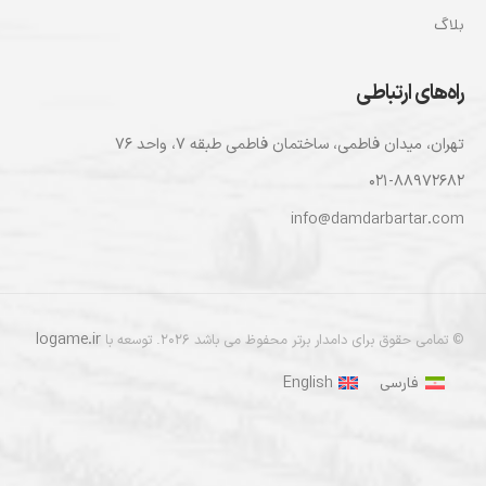
بلاگ
راه‌های ارتباطی
تهران، ميدان فاطمی، ساختمان فاطمی طبقه ۷، واحد ۷۶
۰۲۱-۸۸۹۷۲۶۸۲
info@damdarbartar.com
logame.ir
© تمامی حقوق برای دامدار برتر محفوظ می باشد 2026. توسعه با
فارسی
English